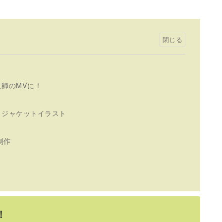
師のMVに！
青」ジャケットイラスト
制作
！