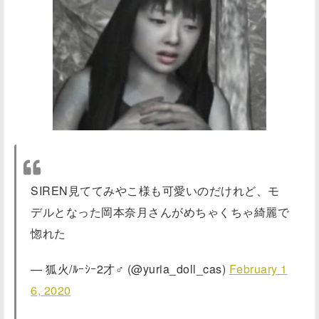
SIREN見ててみやこ様も可愛いのだけれど、モ
デルとなった岡本奈月さんがめちゃくちゃ綺麗で
惚れた
— 狐火/ﾙｰｼｰ2才♂ (@yuria_doll_cas)
February 1
6, 2020