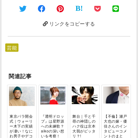
B!
リンクをコピーする
芸能
関連記事
東京パラ開会
『透明ドロッ
舞台｜千と千
【不倫】瀬戸
式｜ウォーリ
プ』は星野源
尋の神隠しの
大也の嫁・優
ー木下の実績
への未練歌？
ハク役は京本
佳さんのイン
が凄い！なに
aikoの深い想
大我がピッタ
タビューコメ
わ男子やデコ
いを考察！
リ？!
ントのまと