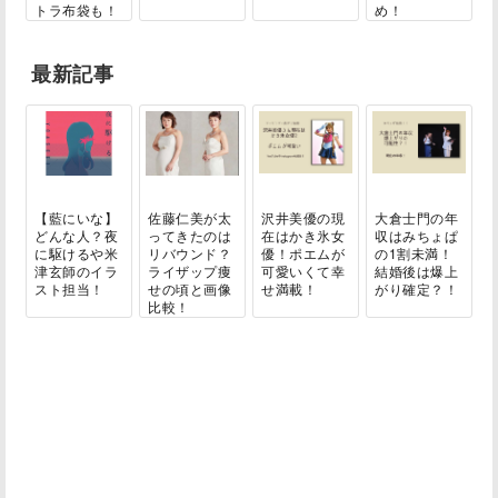
トラ布袋も！
め！
最新記事
【藍にいな】
佐藤仁美が太
沢井美優の現
大倉士門の年
どんな人？夜
ってきたのは
在はかき氷女
収はみちょぱ
に駆けるや米
リバウンド？
優！ポエムが
の1割未満！
津玄師のイラ
ライザップ痩
可愛いくて幸
結婚後は爆上
スト担当！
せの頃と画像
せ満載！
がり確定？！
比較！