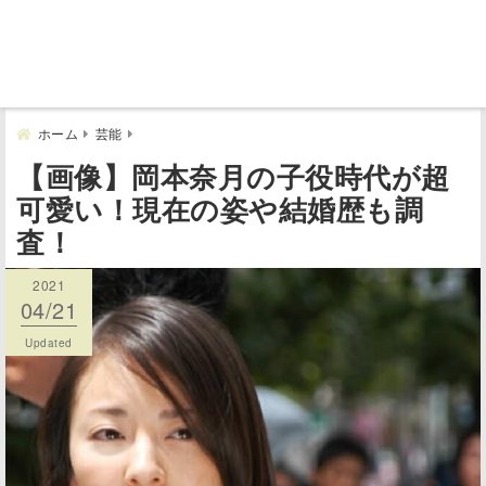
ホーム
芸能
【画像】岡本奈月の子役時代が超
可愛い！現在の姿や結婚歴も調
査！
2021
2021
04/21
04/21
Published
Updated