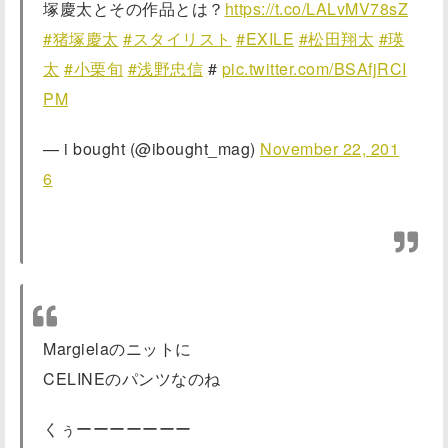
塚慶太とその作品とは？
https://t.co/LALvMV78sZ
#猪塚慶太
#スタイリスト
#EXILE
#松田翔太
#瑛
太
#小栗旬
#浅野忠信
#
pic.twitter.com/BSAfjRCI
PM
— i bought (@ibought_mag)
November 22, 201
6
Margielaのニットに
CELINEのパンツなのね
くぅーーーーーーー