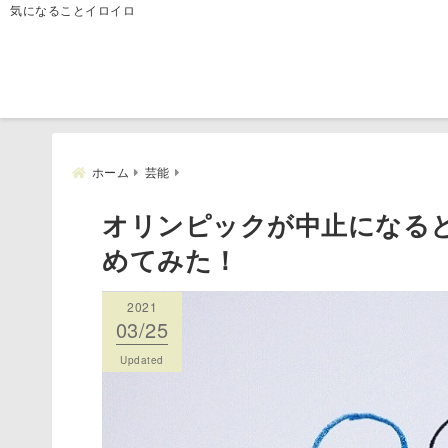
気になることイロイロ
ホーム
芸能
オリンピックが中止になる
めてみた！
2021
2021
03/25
03/25
Published
Updated