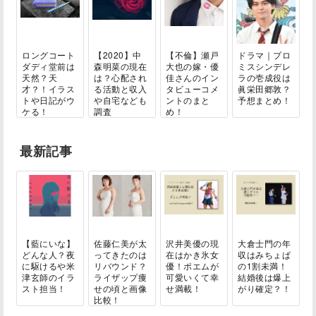
ロングコート
【2020】中
【不倫】瀬戸
ドラマ｜プロ
ダディ堂前は
森明菜の現在
大也の嫁・優
ミスシンデレ
天然？天
は？心配され
佳さんのイン
ラの壱成役は
才？！イラス
る活動と収入
タビューコメ
眞栄田郷敦？
トや日記がウ
や自宅なども
ントのまと
予想まとめ！
ケる！
調査
め！
最新記事
【藍にいな】
佐藤仁美が太
沢井美優の現
大倉士門の年
どんな人？夜
ってきたのは
在はかき氷女
収はみちょぱ
に駆けるや米
リバウンド？
優！ポエムが
の1割未満！
津玄師のイラ
ライザップ痩
可愛いくて幸
結婚後は爆上
スト担当！
せの頃と画像
せ満載！
がり確定？！
比較！