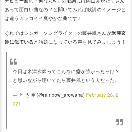
デビュー曲の「何なんw」の歌詞には岡山弁がたくさん
あって面白い曲なの？と聞いてみれば歌詞のイメージと
は違うカッコイイ爽やかな曲です！
それではシンガーソングライターの藤井風さんが
米津玄
師に似ている
と話題になっている声を見てみましょう！
今日は米津玄師ってこんなに癖が強かったっけ？
と思いながら聴いてたら藤井風という人だった。
— と う ❁ (@rainbow_arowana)
February 26, 2
021