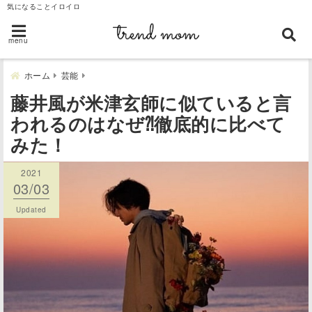
気になることイロイロ
menu
ホーム
芸能
藤井風が米津玄師に似ていると言
われるのはなぜ⁈徹底的に比べて
みた！
2021
2021
03/03
03/03
Published
Updated