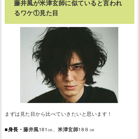
藤井風が米津玄師に似ていると言われ
るワケ①見た目
まずは見た目から比べていきたいと思います！
■身長・
藤井風
181㎝、
米津玄師
18８㎝