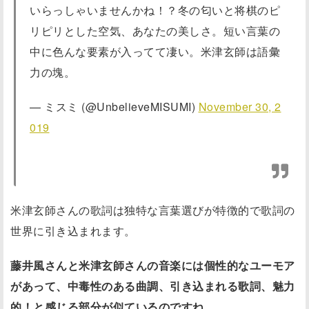
いらっしゃいませんかね！？冬の匂いと将棋のピ
リピリとした空気、あなたの美しさ。短い言葉の
中に色んな要素が入ってて凄い。米津玄師は語彙
力の塊。
— ミスミ (@UnbelieveMISUMI)
November 30, 2
019
米津玄師さんの歌詞は独特な言葉選びが特徴的で歌詞の
世界に引き込まれます。
藤井風さんと米津玄師さんの音楽には個性的なユーモア
があって、中毒性のある曲調、引き込まれる歌詞、魅力
的！と感じる部分が似ているのですね。