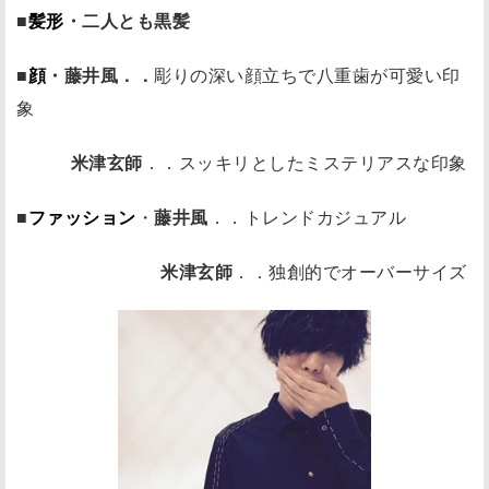
■
髪形
・二人とも黒髪
■
顔
・藤井風．．
彫りの深い顔立ちで八重歯が可愛い印
象
米津玄師
．．スッキリとしたミステリアスな印象
■
ファッション
・
藤井風
．．トレンドカジュアル
米津玄師
．．独創的でオーバーサイズ