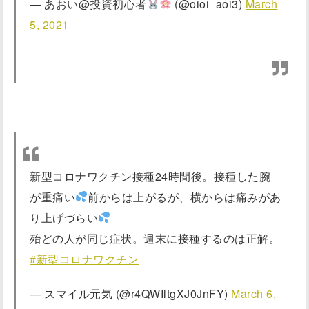
— あおい@投資初心者
(@oioi_aoi3)
March
5, 2021
新型コロナワクチン接種24時間後。接種した腕
が重痛い
前からは上がるが、横からは痛みがあ
り上げづらい
殆どの人が同じ症状。週末に接種するのは正解。
#新型コロナワクチン
— スマイル元気 (@r4QWIltgXJ0JnFY)
March 6,