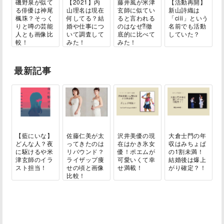
磯野泉が似て
【2021】内
藤井風が米津
【活動再開】
る俳優は神尾
山理名は現在
玄師に似てい
新山詩織は
楓珠？そっく
何してる？結
ると言われる
「ciii」という
りと噂の芸能
婚や仕事につ
のはなぜ⁈徹
名前でも活動
人とも画像比
いて調査して
底的に比べて
していた？
較！
みた！
みた！
最新記事
【藍にいな】
佐藤仁美が太
沢井美優の現
大倉士門の年
どんな人？夜
ってきたのは
在はかき氷女
収はみちょぱ
に駆けるや米
リバウンド？
優！ポエムが
の1割未満！
津玄師のイラ
ライザップ痩
可愛いくて幸
結婚後は爆上
スト担当！
せの頃と画像
せ満載！
がり確定？！
比較！